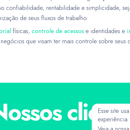
ais confiabilidade, rentabilidade e simplicidade, 
mização de seus fluxos de trabalho.
orial
físicas,
controle de acessos
e identidades e
i
 negócios que visam ter mais controle sobre seus d
Nossos cliente
Esse site us
experiência.
Veja a noss